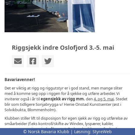
Riggsjekk indre Oslofjord 3.-5. mai
Bavariavenner!
Det er viktig at rigg og riggutstyr er i god stand, men mange sliter
med å komme seg opp i riggen for å sjekke og utføre arbeider. Vi
inviterer også i år til
egensjekk av rigg mm.
den
4. og 5. mai
. Stedet
blir som tidligere Sonjabrygga v/ Henie Onstad Kunstsenter (øst i
Solvikbukta, Blommenholm).
Klubben stiller lift til disposisjon for egen sjekk av rigg og utførelse av
småarbeider (f.eks kontroll/skifte av Windex, lyspærer, kabler,
antenner, smøring, vindmåler, etc.). Du betaler ikke noe for bruk av
© Norsk Bavaria Klubb | Løsning:
StyreWeb
liften. Vi hjelper med å operere liften, hvis du ikke er komfortabel med