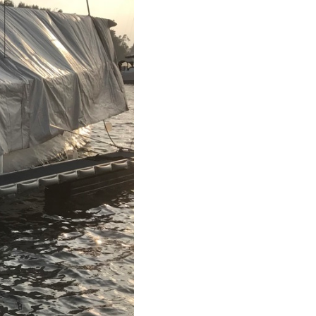
OSIALE MEDIER
KLUBBVIMPEL
VALGKOMITE
ÅRSMØTER
LOKALE KONTAKTPERSONER