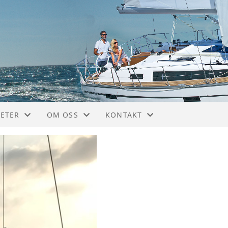
TETER
OM OSS
KONTAKT
ELER
HVORFOR VÆRE MEDLEM?
NORSK BAVARIA KLUBB
NDET
ORGANISERING
STYREOVERSIKT
VEDTEKTER
BLI MEDLEM
HISTORIE
STYRET VEST