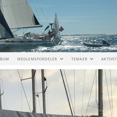
LBUM
MEDLEMSFORDELER
TEMAER
AKTIVI
SAMARBEIDSAVTALER
UTSTYR OG RESERVED
FELLES
NYTTIGE LINKER
VESTLA
SEILTRIM
REGATTASEILING