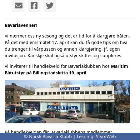
Bavariavenner!
Vi nærmer oss ny sesong og det er tid for å klargjøre båten.
På det medlemsmøtet 17. april kan du få gode tips om hva
du trenger til vårpussen og annen klargjøring, jf. egen
invitasjon.
Kanskje skal også utstyr skiftes og suppleres.
Vi inviterer til handlekveld for Bavariaklubben hos
Maritim
Båtutstyr på Billingstadsletta 19. april.
På handlekvelden får Bavariaklubbens medlemmer
© Norsk Bavaria Klubb | Løsning:
StyreWeb
eksklusive
muligheter for: