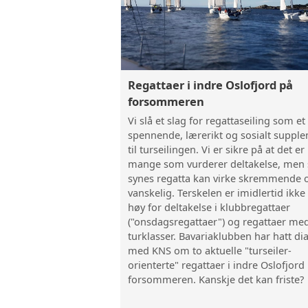
Regattaer i indre Oslofjord på
forsommeren
Vi slå et slag for regattaseiling som et
spennende, lærerikt og sosialt suppl
til turseilingen. Vi er sikre på at det er
mange som vurderer deltakelse, men
synes regatta kan virke skremmende 
vanskelig. Terskelen er imidlertid ikke
høy for deltakelse i klubbregattaer
("onsdagsregattaer") og regattaer me
turklasser. Bavariaklubben har hatt di
med KNS om to aktuelle "turseiler-
orienterte" regattaer i indre Oslofjord
forsommeren. Kanskje det kan friste?