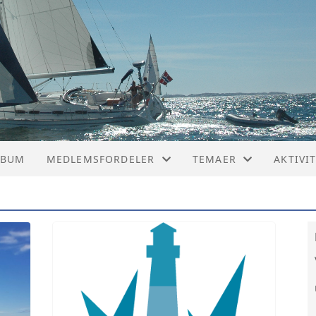
LBUM
MEDLEMSFORDELER
TEMAER
AKTIVI
SAMARBEIDSAVTALER
UTSTYR OG RESERVED
FELLES
NYTTIGE LINKER
VESTLA
SEILTRIM
REGATTASEILING