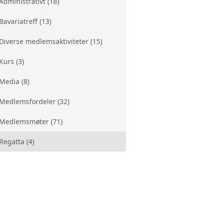
Administrativt (18)
OSIALE MEDIER
KLUBBVIMPEL
VALGKOMITE
Bavariatreff (13)
ÅRSMØTER
LOKALE KONTAKTPERSONER
Diverse medlemsaktiviteter (15)
Kurs (3)
Media (8)
Medlemsfordeler (32)
Medlemsmøter (71)
Regatta (4)