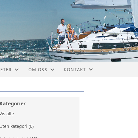
TETER
OM OSS
KONTAKT
ELER
HVORFOR VÆRE MEDLEM?
NORSK BAVARIA KLUBB
NDET
ORGANISERING
STYREOVERSIKT
Kategorier
Vis alle
VEDTEKTER
BLI MEDLEM
Uten kategori (6)
HISTORIE
STYRET VEST