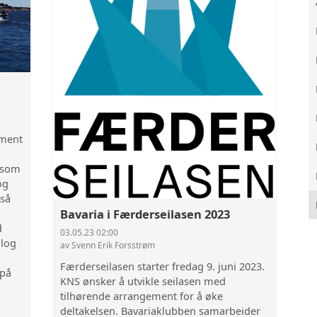
BAVARIAKLUBBEN PÅ S
ement
 som
og
 så
Bavaria i Færderseilasen 2023
d
03.05.23 02:00
alog
av Svenn Erik Forsstrøm
Færderseilasen starter fredag 9. juni 2023.
 på
KNS ønsker å utvikle seilasen med
tilhørende arrangement for å øke
deltakelsen. Bavariaklubben samarbeider