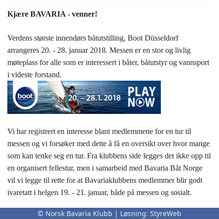
Kjære BAVARIA - venner!
Verdens største innendørs båtutstilling, Boot Düsseldorf
arrangeres 20. - 28. januar 2018. Messen er en stor og livlig
møteplass for alle som er interessert i båter, båtutstyr og vannsport
i videste forstand.
Vi har registrert en interesse blant medlemmene for en tur til
messen og vi forsøker med dette å få en oversikt over hvor mange
som kan tenke seg en tur. Fra klubbens side legges det ikke opp til
en organisert fellestur, men i samarbeid med Bavaria Båt Norge
vil vi legge til rette for at Bavariaklubbens medlemmer blir godt
ivaretatt i helgen 19. - 21. januar, både på messen og sosialt.
Rammen for turen er tenkt som følger, men reise, opphold og
© Norsk Bavaria Klubb | Løsning:
StyreWeb