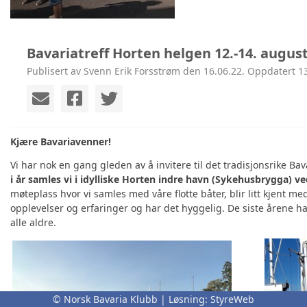
Bavariatreff Horten helgen 12.-14. augus
Publisert av Svenn Erik Forsstrøm den 16.06.22. Oppdatert 13
Kjære Bavariavenner!
Vi har nok en gang gleden av å invitere til det tradisjonsrike Bava
i år
samles vi i idylliske Horten indre havn (
Sykehusbrygga) ved
møteplass hvor vi samles med våre flotte båter, blir litt kjent 
opplevelser og erfaringer og har det hyggelig. De siste årene har
alle aldre.
© Norsk Bavaria Klubb | Løsning:
StyreWeb